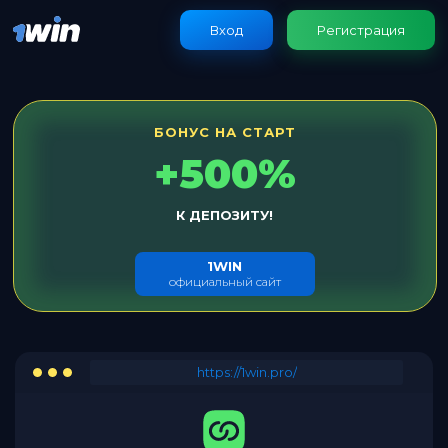
Вход
Регистрация
БОНУС НА СТАРТ
+500%
К ДЕПОЗИТУ!
1WIN
официальный сайт
https://1win.pro/