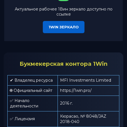
Актуальное рабочее 1Вин зеркало доступно по
ссылке
1WIN ЗЕРКАЛО
Букмекерская контора 1Win
✔ Владелец ресурса
MFI Investments Limited
🌐 Официальный сайт
https://1win.pro/
✅ Начало
2016 г.
деятельности
Кюрасао, № 8048/JAZ
✅ Лицензия
2018-040