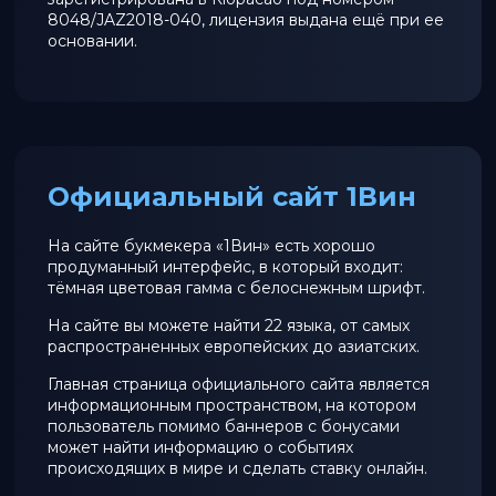
8048/JAZ2018-040, лицензия выдана ещё при ее
основании.
Официальный сайт 1Вин
На сайте букмекера «1Вин» есть хорошо
продуманный интерфейс, в который входит:
тёмная цветовая гамма с белоснежным шрифт.
На сайте вы можете найти 22 языка, от самых
распространенных европейских до азиатских.
Главная страница официального сайта является
информационным пространством, на котором
пользователь помимо баннеров с бонусами
может найти информацию о событиях
происходящих в мире и сделать ставку онлайн.